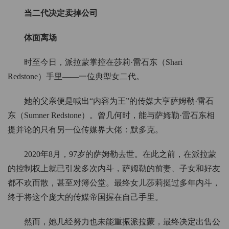
当二代决定卖掉公司
体面离场
时至今日，派拉蒙掌控在莎莉·雷石东（Shari
Redstone）手里——一位典型女二代。
她的父亲便是喊出“内容为王”的传媒大亨萨姆勒·雷石
东（Sumner Redstone）。曾几何时，能与萨姆勒·雷石东相
提并论的只有另一位传媒界大佬：默多克。
2020年8月，97岁的萨姆勒去世。在此之前，在派拉蒙
的控制权上就已引发多次内斗，萨姆勒的前妻、子女和好友
都不欢而散，甚至对簿公堂。最终女儿莎莉挺过多年内斗，
终于将这个庞大的传媒帝国握在自己手里。
然而，她几经努力也未能重振派拉蒙，最终决定出售公