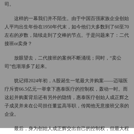
司。
这样的一幕我们并不陌生。由于中国百强家族企业创始
人平均出生年份在1950年代末，如今他们大多数到了60至70
左右的岁数，陆续走到了交棒的节点。于是问题来了：二代
接班or卖身？
放眼望去，二代接班的案例不断涌现；同时，“卖公
司”也渐渐多了起来。
犹记得2024年初，A股诞生一笔最大并购案——迈瑞医
疗斥资66.5亿元一举拿下惠泰医疗的控制权，轰动一时。而
这起并购案背后还有另外的隐情，惠泰医疗创始人成正辉之
子成灵并未在公司担任董监高等职，传闻他无意接班父亲的
企业。
最后，身为创始人成正辉交出自己的控制权，但最大程