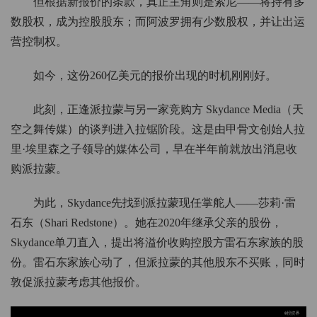
但根据新报价的条款，真正主角则是索尼——将持有多
数股权，成为控股股东；而阿波罗拥有少数股权，并让出运
营控制权。
如今，这份260亿美元的报价出现的时机刚刚好。
此刻，正逢派拉蒙与另一家竞购方 Skydance Media（天
空之舞传媒）的谈判进入拉锯阶段。这是由甲骨文创始人拉
里·埃里森之子领导的媒体公司，早在半年前就放出消息收
购派拉蒙。
为此，Skydance先找到派拉蒙现任掌舵人——莎莉·雷
石东（Shari Redstone）。她在2020年继承父亲的股份，
Skydance单刀直入，提出将溢价收购控股方雷石东家族的股
份。雷石东家族心动了，但派拉蒙的其他股东不买账，同时
敦促派拉蒙考虑其他报价。