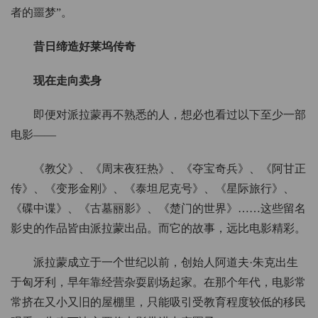
者的噩梦”。
昔日缔造好莱坞传奇
现在走向卖身
即便对派拉蒙再不熟悉的人，想必也看过以下至少一部
电影——
《教父》、《周末夜狂热》、《夺宝奇兵》、《阿甘正
传》、《变形金刚》、《泰坦尼克号》、《星际旅行》、
《碟中谍》、《古墓丽影》、《楚门的世界》……这些留名
影史的作品皆由派拉蒙出品。而它的故事，远比电影精彩。
派拉蒙成立于一个世纪以前，创始人阿道夫·朱克出生
于匈牙利，早年靠经营杂耍剧场起家。在那个年代，电影常
常挤在又小又旧的屋棚里，只能吸引受教育程度较低的移民