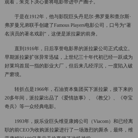
观看，朱克下决心要将电影带进中产圈子。
于是在1912年，他与影院巨头丹尼尔·弗罗曼和查尔斯·
弗罗曼兄弟联手创建了Famous Players电影公司，口号为“著
名演员的著名戏剧”，这便是派拉蒙的前身。
直到1916年，日后享誉电影界的派拉蒙公司正式成立。
早期派拉蒙扩张异常迅猛，上世纪三十年代初已经一跃成为
好莱坞首屈一指的影业大厂，但后来几经浮沉，一度陷入破
产窘境。
转折点是1966年，石油资本集团买下派拉蒙，接下来的
20多年间，派拉蒙出品了《爱情故事》、《教父》、《夺宝
奇兵》等一众经典电影。
1993年，娱乐业巨头维亚康姆公司（Viacom）和已经离
职的前CEO为收购派拉蒙进行了一场激烈的厮杀，最终，维