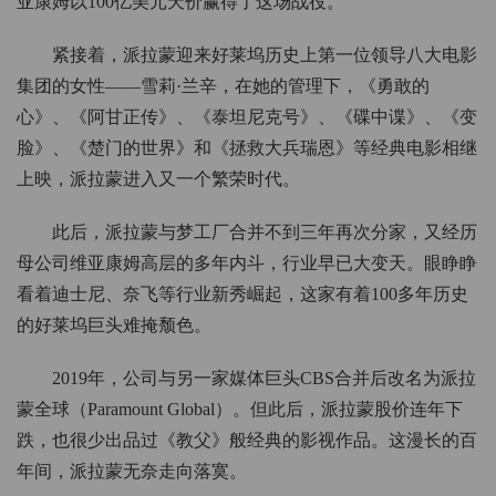
亚康姆以100亿美元天价赢得了这场战役。
紧接着，派拉蒙迎来好莱坞历史上第一位领导八大电影
集团的女性——雪莉·兰辛，在她的管理下，《勇敢的
心》、《阿甘正传》、《泰坦尼克号》、《碟中谍》、《变
脸》、《楚门的世界》和《拯救大兵瑞恩》等经典电影相继
上映，派拉蒙进入又一个繁荣时代。
此后，派拉蒙与梦工厂合并不到三年再次分家，又经历
母公司维亚康姆高层的多年内斗，行业早已大变天。眼睁睁
看着迪士尼、奈飞等行业新秀崛起，这家有着100多年历史
的好莱坞巨头难掩颓色。
2019年，公司与另一家媒体巨头CBS合并后改名为派拉
蒙全球（Paramount Global）。但此后，派拉蒙股价连年下
跌，也很少出品过《教父》般经典的影视作品。这漫长的百
年间，派拉蒙无奈走向落寞。