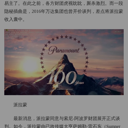
易主了。在此之前，各方财团虎视眈眈，厮杀激烈。而一段
隐秘插曲是，2016年万达集团也曾开价谈判，差点将派拉蒙
收入囊中。
派拉蒙
最新消息，派拉蒙同意与索尼-阿波罗财团展开正式谈
判。如今，派拉蒙由已故传媒大亨萨姆勒·雷石东（Sumner