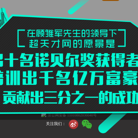
0
回复
联系我们
加入我们
法律声明
关于我们
评论互动
|
|
|
|
超天才网©
2025
-
2027
All Rights Reserved
京ICP备09005826号-2 京ICP证13030
京公网安备 11010802036640号
关注我们：